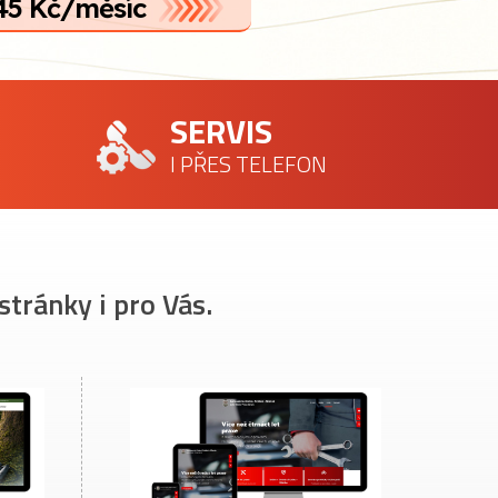
45 Kč/měsíc
SERVIS
I PŘES TELEFON
stránky i pro Vás.