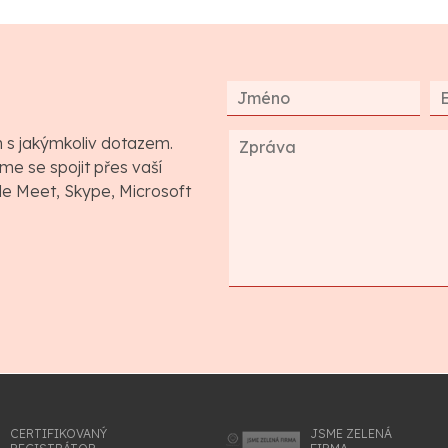
m s jakýmkoliv dotazem.
e se spojit přes vaší
gle Meet, Skype, Microsoft
CERTIFIKOVANÝ
JSME ZELENÁ