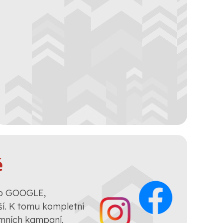
ě
ro GOOGLE,
. K tomu kompletní
amních kampaní.