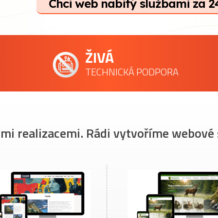
Chci web nabitý službami za 2
ŽIVÁ
TECHNICKÁ PODPORA
imi realizacemi. Rádi vytvoříme webové 