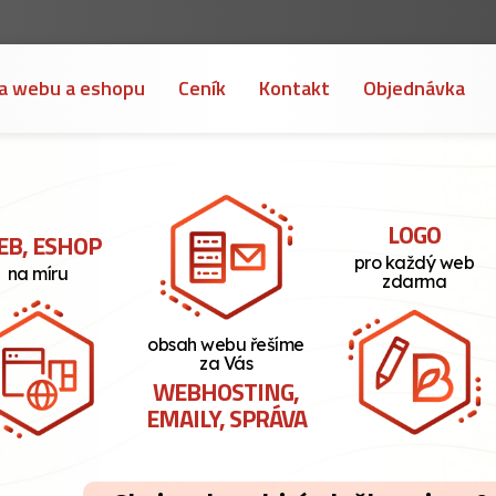
a webu a eshopu
Ceník
Kontakt
Objednávka
LOGO
B, ESHOP
pro každý web
na míru
zdarma
obsah webu řešíme
za Vás
WEBHOSTING,
EMAILY, SPRÁVA