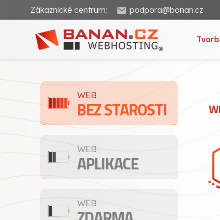
Zákaznické centrum:
podpora@banan.cz
Tvorb
WEB
BEZ STAROSTI
WE
WEB
APLIKACE
WEB
ZDARMA